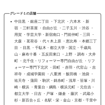
グレード１の店舗
中目黒 ・銀座二丁目 ・下北沢 ・六本木 ・新
宿 ・三軒茶屋 ・自由が丘 ・二子玉川 ・渋谷 ・
用賀 ・学芸大学・新宿南口・門前仲町・三田 ・
大森 ・茗荷谷 ・代々木上原 ・恵比寿 ・本郷三丁
目 ・目黒 ・千駄木・都立大学・国立・千歳烏
山・麻布十番 ・五反田東口 ・上野 ・調布・大井
町 ・北千住・リフォーマー専門自由が丘 ・リフ
ォーマー専門下北沢 ・田町 ・赤羽・代官山 ・吉
祥寺 ・成城学園前 ・八重洲 ・飯田橋 ・池袋 ・
祐天寺 ・蒲田 ・駒沢・錦糸町・浅草・笹塚・川
崎・横浜 ・青葉台・綱島・横浜元町 ・元住吉・
都立大学 ・日吉 ・戸塚 ・鎌倉 ・藤沢 ・武蔵小
杉・新百合ヶ丘・名駅・栄・金山・京都・千里中