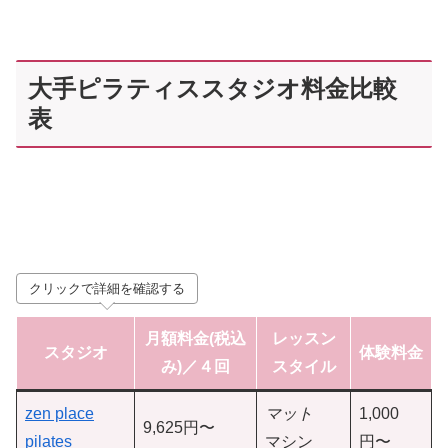
大手ピラティススタジオ料金比較
表
クリックで詳細を確認する
月額料金(税込
レッスン
スタジオ
体験料金
み)／４回
スタイル
zen place
マット
1,000
9,625円〜
pilates
マシン
円〜