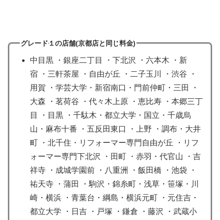
グレード１の店舗(京都店
と同じ
料金)
中目黒 ・銀座二丁目 ・下北沢 ・六本木 ・新
宿 ・三軒茶屋 ・自由が丘 ・二子玉川 ・渋谷 ・
用賀 ・学芸大学・新宿南口・門前仲町・三田 ・
大森 ・茗荷谷 ・代々木上原 ・恵比寿 ・本郷三丁
目 ・目黒 ・千駄木・都立大学・国立・千歳烏
山・麻布十番 ・五反田東口 ・上野 ・調布・大井
町 ・北千住・リフォーマー専門自由が丘 ・リフ
ォーマー専門下北沢 ・田町 ・赤羽・代官山 ・吉
祥寺 ・成城学園前 ・八重洲 ・飯田橋 ・池袋 ・
祐天寺 ・蒲田 ・駒沢・錦糸町・浅草・笹塚・川
崎・横浜 ・青葉台・綱島・横浜元町 ・元住吉・
都立大学 ・日吉 ・戸塚 ・鎌倉 ・藤沢 ・武蔵小