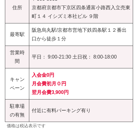
住所
京都府京都市下京区四条通富小路西入立売東
町１４ イシズミ本社ビル ９階
阪急烏丸駅/京都市営地下鉄四条駅１２番出
最寄駅
口から徒歩１分
営業時
平日： 9:00-21:30 土日祝： 8:00-18:00
間
入会金0円
キャン
月会費初月０円
ペーン
翌月会費3,900円
駐車場
付近に有料パーキング有り
の有無
価格は税込表示です