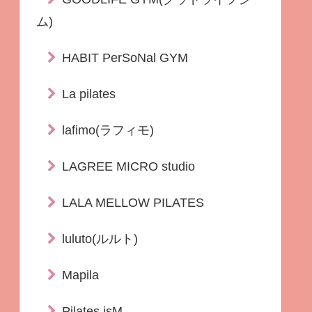
ム)
HABIT PerSoNal GYM
La pilates
lafimo(ラフィモ)
LAGREE MICRO studio
LALA MELLOW PILATES
luluto(ルルト)
Mapila
Pilates isM