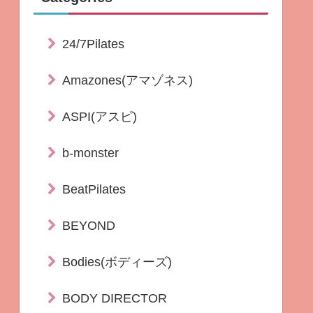
24/7Pilates
Amazones(アマゾネス)
ASPI(アスピ)
b-monster
BeatPilates
BEYOND
Bodies(ボディーズ)
BODY DIRECTOR