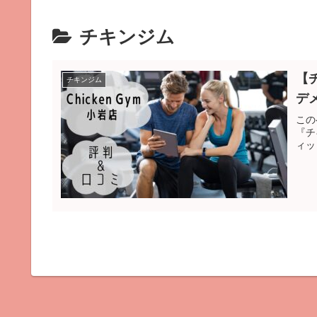
チキンジム
【
チキンジム
デ
この
『チ
ィッ