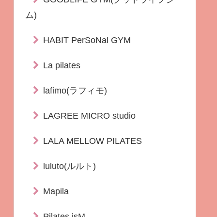
ム)
HABIT PerSoNal GYM
La pilates
lafimo(ラフィモ)
LAGREE MICRO studio
LALA MELLOW PILATES
luluto(ルルト)
Mapila
Pilates isM