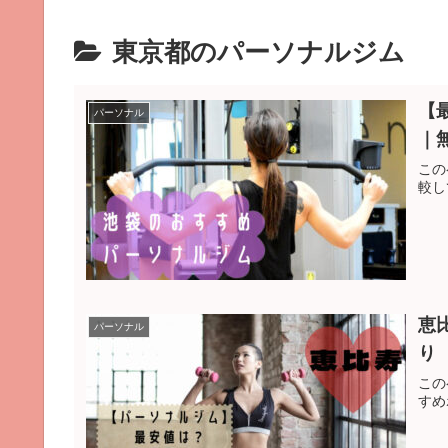
東京都のパーソナルジム
【
パーソナル
｜
この
較し
恵
パーソナル
り
この
すめ