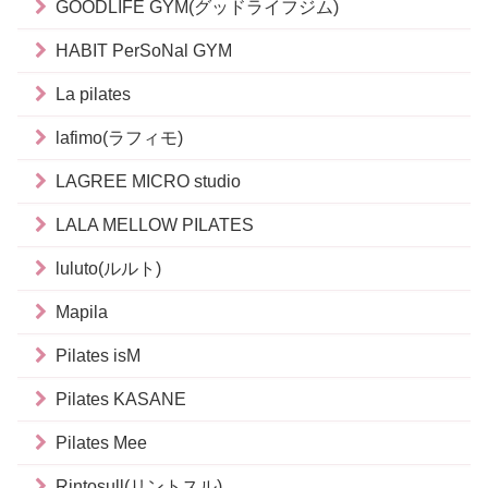
GOODLIFE GYM(グッドライフジム)
HABIT PerSoNal GYM
La pilates
lafimo(ラフィモ)
LAGREE MICRO studio
LALA MELLOW PILATES
luluto(ルルト)
Mapila
Pilates isM
Pilates KASANE
Pilates Mee
Rintosull(リントスル)