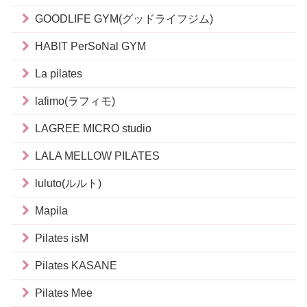
GOODLIFE GYM(グッドライフジム)
HABIT PerSoNal GYM
La pilates
lafimo(ラフィモ)
LAGREE MICRO studio
LALA MELLOW PILATES
luluto(ルルト)
Mapila
Pilates isM
Pilates KASANE
Pilates Mee