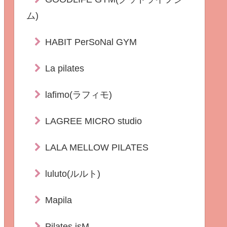
ム)
HABIT PerSoNal GYM
La pilates
lafimo(ラフィモ)
LAGREE MICRO studio
LALA MELLOW PILATES
luluto(ルルト)
Mapila
Pilates isM