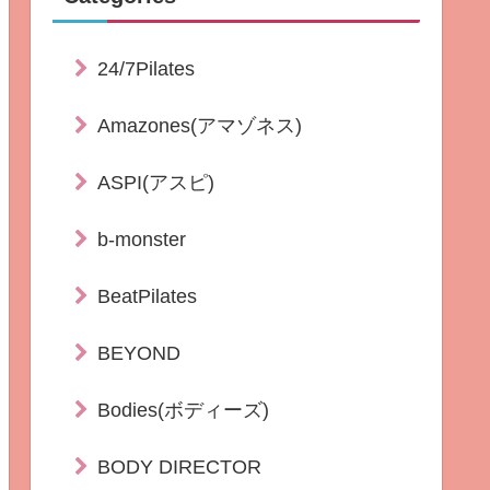
24/7Pilates
Amazones(アマゾネス)
ASPI(アスピ)
b-monster
BeatPilates
BEYOND
Bodies(ボディーズ)
BODY DIRECTOR