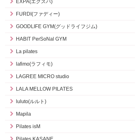
EXPA(エクスパ)
FURDI(ファディー)
GOODLIFE GYM(グッドライフジム)
HABIT PerSoNal GYM
La pilates
lafimo(ラフィモ)
LAGREE MICRO studio
LALA MELLOW PILATES
luluto(ルルト)
Mapila
Pilates isM
Pilates KASANE