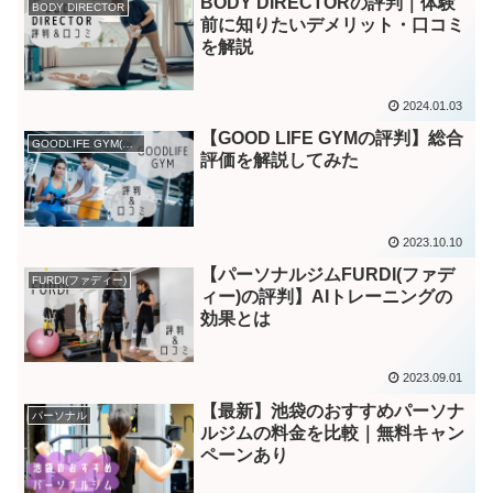
BODY DIRECTORの評判｜体験
BODY DIRECTOR
前に知りたいデメリット・口コミ
を解説
2024.01.03
【GOOD LIFE GYMの評判】総合
GOODLIFE GYM(グッドライフジム)
評価を解説してみた
2023.10.10
【パーソナルジムFURDI(ファデ
FURDI(ファディー)
ィー)の評判】AIトレーニングの
効果とは
2023.09.01
【最新】池袋のおすすめパーソナ
パーソナル
ルジムの料金を比較｜無料キャン
ペーンあり