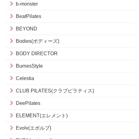
b-monster
BeatPilates
BEYOND
Bodies(ボディーズ)
BODY DIRECTOR
BurnesStyle
Celestia
CLUB PILATES(クラブピラティス)
DeePilates
ELEMENT(エレメント)
Evolv(エボルブ)