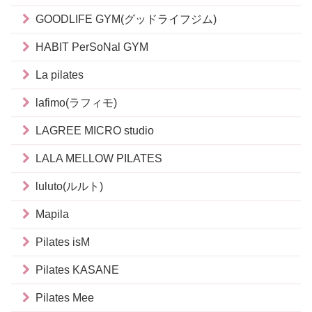
GOODLIFE GYM(グッドライフジム)
HABIT PerSoNal GYM
La pilates
lafimo(ラフィモ)
LAGREE MICRO studio
LALA MELLOW PILATES
luluto(ルルト)
Mapila
Pilates isM
Pilates KASANE
Pilates Mee