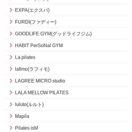
EXPA(エクスパ)
FURDI(ファディー)
GOODLIFE GYM(グッドライフジム)
HABIT PerSoNal GYM
La pilates
lafimo(ラフィモ)
LAGREE MICRO studio
LALA MELLOW PILATES
luluto(ルルト)
Mapila
Pilates isM