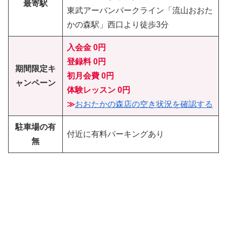
最寄駅
東武アーバンパークライン「流山おおた
かの森駅」西口より徒歩3分
入会金 0円
登録料 0円
期間限定キ
初月会費
0円
ャンペーン
体験レッスン
0円
≫
おおたかの森
店の
空き状況を確認する
駐車場の有
付近に有料パーキングあり
無