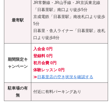
JR常磐線・JR山手線・JR京浜東北線
「日暮里駅」南口より徒歩5分
京成電鉄「日暮里駅」南改札口より徒歩
最寄駅
5分
日暮里・舎人ライナー「日暮里駅」改札
口より徒歩8分
入会金 0円
登録料 0円
期間限定キ
初月会費
0円
ャンペーン
体験レッスン
0円
≫
日暮里店の
空き状況を確認する
駐車場の有
付近に有料パーキングあり
無