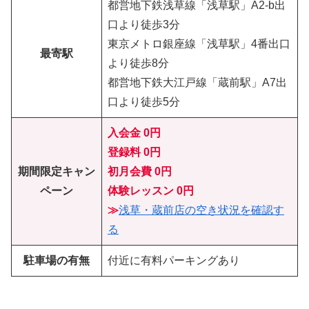
都営地下鉄浅草線「浅草駅」A2-b出
口より徒歩3分
東京メトロ銀座線「浅草駅」4番出口
最寄駅
より徒歩8分
都営地下鉄大江戸線「蔵前駅」A7出
口より徒歩5分
入会金 0円
登録料 0円
期間限定キャン
初月会費
0円
ペーン
体験レッスン
0円
≫
浅草・蔵前店の空き状況を確認す
る
駐車場の有無
付近に有料パーキングあり