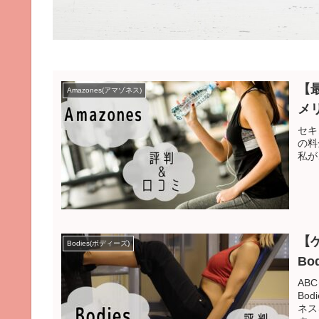
【
Amazones(アマゾネス)
メ
セキ
の料
私が
【
Bodies(ボディーズ)
B
AB
Bo
ネス