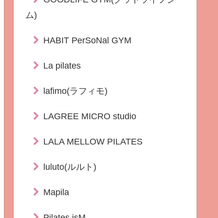
ム)
HABIT PerSoNal GYM
La pilates
lafimo(ラフィモ)
LAGREE MICRO studio
LALA MELLOW PILATES
luluto(ルルト)
Mapila
Pilates isM