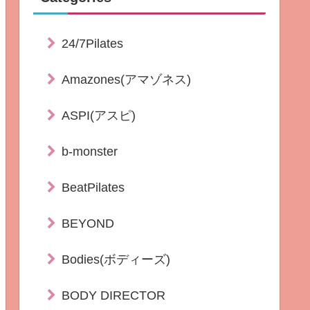
24/7Pilates
Amazones(アマゾネス)
ASPI(アスピ)
b-monster
BeatPilates
BEYOND
Bodies(ボディーズ)
BODY DIRECTOR