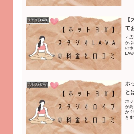
【
スタジオLAVA
て
＜広
かぶ
のホ
LA
ホ
スタジオloIve
と
ホッ
が高
か？
きま