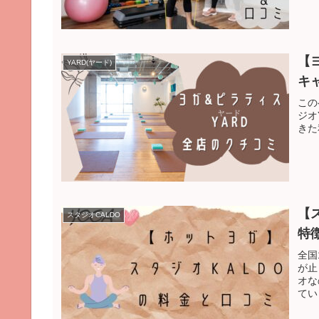
【
YARD(ヤード)
キ
この
ジオ
きた
【
スタジオCALDO
特
全国
が止
オな
てい