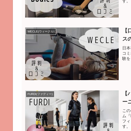
す。
【
WECLE(ウィークル)
ス
日本
コミ
験を
【
FURDI(ファディー)
ー
この
ム『
フィ
す。