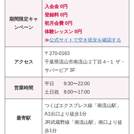
入会金 0円
登録料 0円
期間限定キャ
初月会費
0円
ンペーン
体験レッスン
0円
≫
公式サイトで空き状況を確認する
〒270-0163
アクセス
千葉県流山市南流山２丁目４−１ ザ・
サバービア 3F
平日 9:30〜22:00
営業時間
土日祝 8:00〜17:00
つくばエクスプレス線「南流山駅」
A1出口より徒歩1分
最寄駅
JR武蔵野線「南流山駅」南口より徒
歩1分