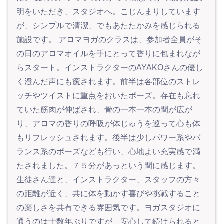
明をいただき、スタジオへ。こじんまりしています
が、シンプルで清潔、でもあたたかみを感じられる
施設です。 アロマヨガのクラスは、参加者全員がそ
の日のアロマオイルを手にとって香りに包まれなが
らスタート。インストラクターのAYAKOさんの優し
く澄んだ声にも癒されます。前半は各部位のストレ
ッチやツイストに重点をおいたポーズ。存在も忘れ
ていた筋肉が伸ばされ、骨の一本一本の間が広が
り、アロマの香りの呼吸が体じゅうを巡って心も体
もリフレッシュされます。後半は少しパワー系やバ
ランス系のポーズなども行い、心地よい充実感で満
たされました。７５分があっという間に感じます。
生徒さん達と、インストラクター、スタッフの方々
の距離が近く、共に体を動かす喜びや挑戦すること
の楽しさを共有できる雰囲気です。ヨガスタジオに
通うのは十数年ぶりですが、安心して続けられると