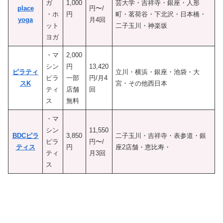
ガ
1,000
芸大学・吉祥寺・銀座・人形
place
円〜/
・ホ
円
町・茗荷谷・下北沢・日本橋・
yoga
月4回
ット
二子玉川・神楽坂
ヨガ
・マ
2,000
シン
円
13,420
ピラティ
立川・横浜・銀座・池袋・大
ピラ
一部
円/月4
スK
宮・その他西日本
ティ
店舗
回
ス
無料
・マ
シン
11,550
BDCピラ
3,850
二子玉川・吉祥寺・表参道・銀
ピラ
円〜/
ティス
円
座2店舗・恵比寿・
ティ
月3回
ス