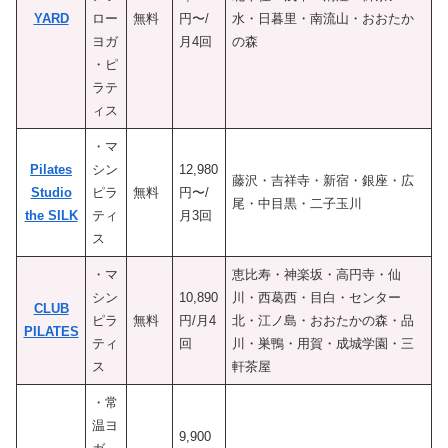
YARD
ロー
無料
円〜/
水・日暮里・南流山・おおたか
ヨガ
月4回
の森
・ピ
ラテ
ィス
・マ
Pilates
シン
12,980
藤沢・吉祥寺・新宿・銀座・広
Studio
ピラ
無料
円〜/
尾・中目黒・二子玉川
the SILK
ティ
月3回
ス
・マ
恵比寿・神楽坂・高円寺・仙
シン
10,890
川・西葛西・目白・センター
CLUB
ピラ
無料
円/月4
北・江ノ島・おおたかの森・品
PILATES
ティ
回
川・巣鴨・用賀・成城学園・三
ス
軒茶屋
・常
温ヨ
9,900