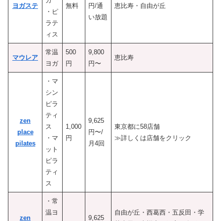
ガ
ヨガステ
無料
円/通
恵比寿・自由が丘
・ピ
い放題
ラテ
ィス
常温
500
9,800
マウレア
恵比寿
ヨガ
円
円〜
・マ
シン
ピラ
ティ
zen
9,625
ス
1,000
東京都に58店舗
place
円〜/
・マ
円
≫詳しくは店舗をクリック
pilates
月4回
ット
ピラ
ティ
ス
・常
温ヨ
自由が丘・西葛西・五反田・学
zen
9,625