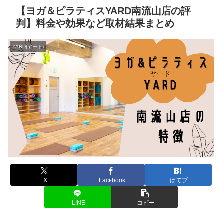
【ヨガ＆ピラティスYARD南流山店の評
判】料金や効果など取材結果まとめ
YARD(ヤード)
X
Facebook
はてブ
LINE
コピー