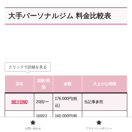
大手パーソナルジム 料金比較表
クリックで詳細を見る
回数
/期
店名
金額
大まかな特徴
間
176,000円(税
BEYOND
20回/ー
当記事参照
込)
16回/2
160,000円(税
LiME
無理のないゆるトレ
ヶ月
込)
お問い合わせ
プライバシーポリシー