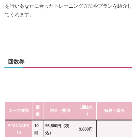
を行いあなたに合ったトレーニング方法やプランを紹介し
てくれます。
回数券
回
1回あた
コース種類
料金・費用
特典・備考
数
り
STANDARD
10
96,800円（税
9,680円
10
回
込）