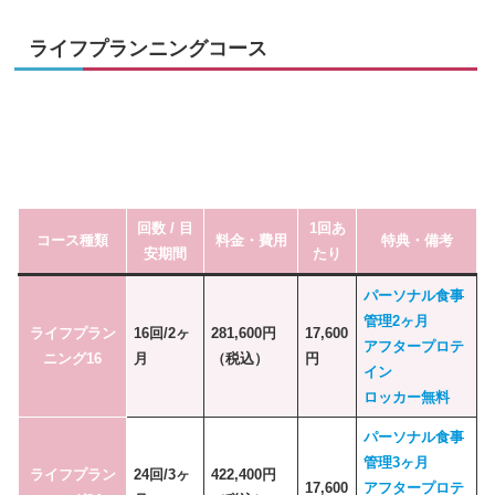
ライフプランニングコース
回数 / 目
1回あ
コース種類
料金・費用
特典・備考
安期間
たり
パーソナル食事
管理2ヶ月
ライフプラン
16回/2ヶ
281,600円
17,600
アフタープロテ
ニング16
月
（税込）
円
イン
ロッカー無料
パーソナル食事
管理3ヶ月
ライフプラン
24回/3ヶ
422,400円
17,600
アフタープロテ