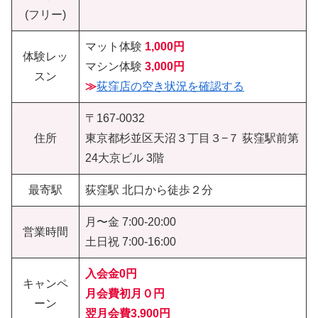
(フリー)
マット体験
1,000円
体験レッ
マシン体験
3,000円
スン
≫
荻窪店の空き状況を確認する
〒167-0032
住所
東京都杉並区天沼３丁目３−７ 荻窪駅前第
24大京ビル 3階
最寄駅
荻窪駅 北口から徒歩２分
月〜金 7:00-20:00
営業時間
土日祝 7:00-16:00
入会金0円
キャンペ
月会費初月０円
ーン
翌月会費3,900円