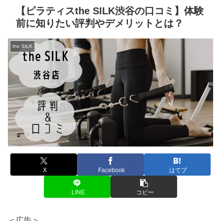
【ピラティスthe SILK渋谷の口コミ】体験
前に知りたい評判やデメリットとは？
the SILK
X
Facebook
はてブ
LINE
コピー
＜広告＞