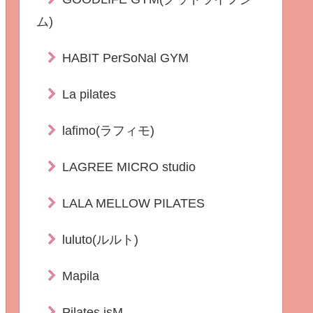
ム)
HABIT PerSoNal GYM
La pilates
lafimo(ラフィモ)
LAGREE MICRO studio
LALA MELLOW PILATES
luluto(ルルト)
Mapila
Pilates isM