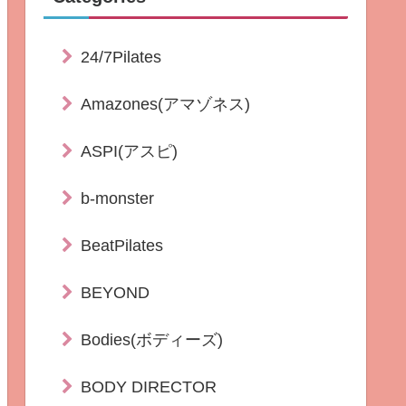
24/7Pilates
Amazones(アマゾネス)
ASPI(アスピ)
b-monster
BeatPilates
BEYOND
Bodies(ボディーズ)
BODY DIRECTOR