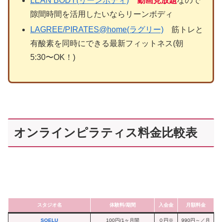
LEAN BODY(リーンボディ)
動画見放題
なので
隙間時間を活用したいならリーンボディ
LAGREE/PIRATES@home(ラグリー)
筋トレと
有酸素を同時にできる最新フィットネス(朝
5:30〜OK！)
オンラインピラティス料金比較表
スタジオ名
体験料/期間
入会金
月額料金
SOELU
100円/1ヶ月間
０円※
990円～／月