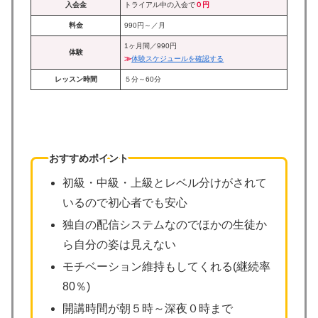
入会金
トライアル中の入会で
０円
料金
990円～／月
1ヶ月間／990円
体験
≫
体験スケジュールを確認する
レッスン時間
５分～60分
おすすめポイント
初級・中級・上級とレベル分けがされて
いるので初心者でも安心
独自の配信システムなのでほかの生徒か
ら自分の姿は見えない
モチベーション維持もしてくれる(継続率
80％)
開講時間が朝５時～深夜０時まで