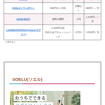
記載な
SOELUトランポリン
980円/1ヶ月目
980円～／月
し
1,628円～／
LEAN BODY
無料/2週間
０円
月
2,200円/1回
LAGREE/PIRATES@home(ラグ
当日入会でキャッシュバ
０円※
5,500円／月
リー)
ック
※
条件あり
SOELU(ソエル)