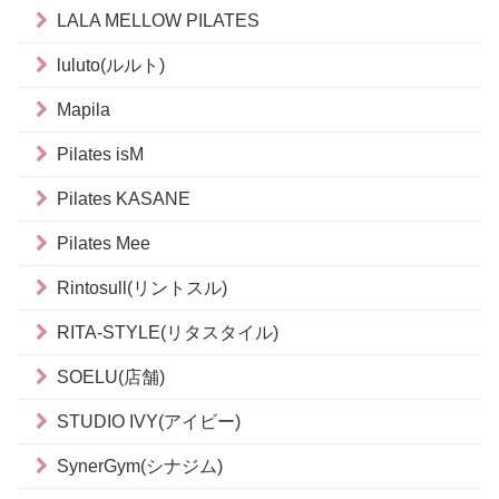
LALA MELLOW PILATES
luluto(ルルト)
Mapila
Pilates isM
Pilates KASANE
Pilates Mee
Rintosull(リントスル)
RITA-STYLE(リタスタイル)
SOELU(店舗)
STUDIO IVY(アイビー)
SynerGym(シナジム)