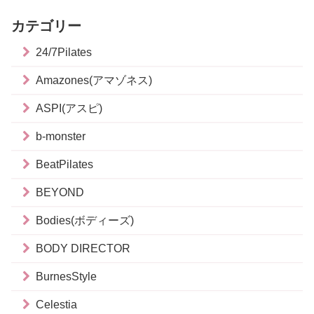
カテゴリー
24/7Pilates
Amazones(アマゾネス)
ASPI(アスピ)
b-monster
BeatPilates
BEYOND
Bodies(ボディーズ)
BODY DIRECTOR
BurnesStyle
Celestia