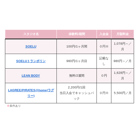
スタジオ名
体験料/期間
入会金
月額料金
1,078円～／
SOELU
100円/1ヶ月間
０円※
月
記載な
SOELUトランポリン
980円/1ヶ月目
980円～／月
し
1,628円～／
LEAN BODY
無料/2週間
０円
月
2,200円/1回
LAGREE/PIRATES@home(ラグ
当日入会でキャッシュバ
０円※
5,500円／月
リー)
ック
※
条件あり