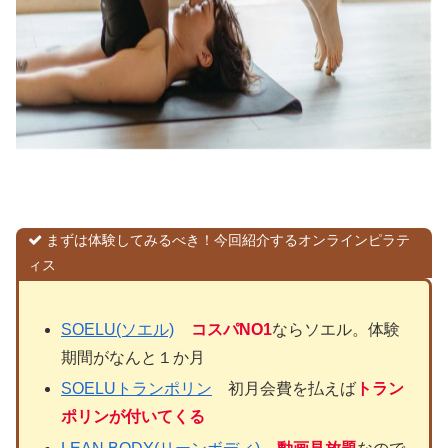
まずは体験してみるべき！今回紹介するオンラインピラテ
ィス
SOELU(ソエル)
コスパNO1
ならソエル。体験
期間がなんと１か月
SOELUトランポリン
初月会費を払えば
トラン
ポリンが付いてくる