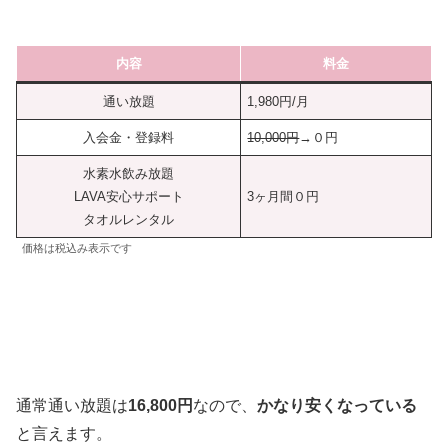
内容
料金
通い放題
1,980円/月
入会金・登録料
10,000円
→０円
水素水飲み放題
LAVA安心サポート
3ヶ月間０円
タオルレンタル
価格は税込み表示です
通常通い放題は
16,800円
なので、
かなり安くなっている
と言えます。