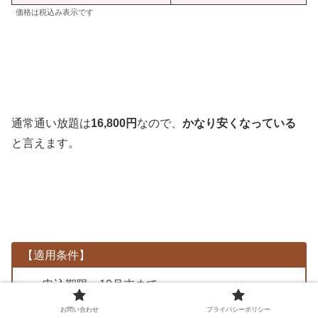
価格は税込み表示です
通常通い放題は
16,800円
なので、
かなり安くなっている
と言えます。
【適用条件】
申込期限：10月末まで
対象店舗にて体験当日の登録が必要
お問い合わせ
プライバシーポリシー