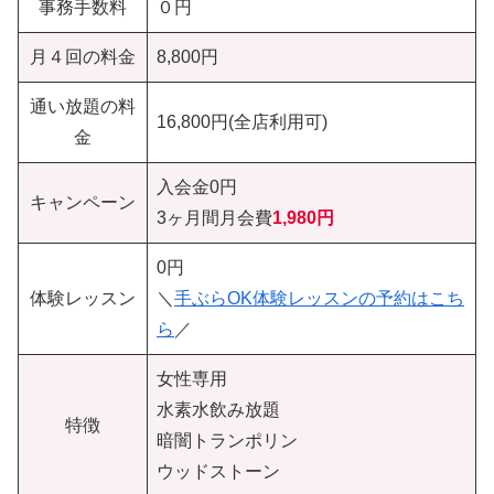
事務手数料
０円
月４回の料金
8,800円
通い放題の料
16,800円(全店利用可)
金
入会金0円
キャンペーン
3ヶ月間月会費
1,980
円
0円
体験レッスン
＼
手ぶらOK体験レッスンの予約はこち
ら
／
女性専用
水素水飲み放題
特徴
暗闇トランポリン
ウッドストーン