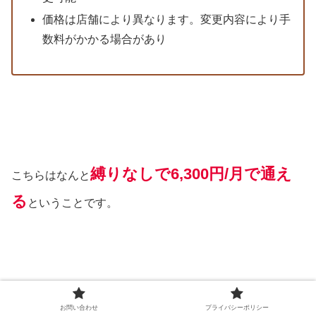
価格は店舗により異なります。変更内容により手
数料がかかる場合があり
縛りなしで6,300円/月で通え
こちらはなんと
る
ということです。
お問い合わせ
プライバシーポリシー
月4回コース(8,800円)より通い放題(1日1回)の方が安い
っ