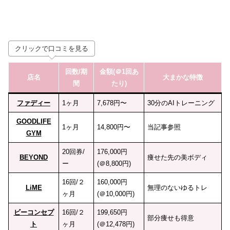
クリックで口コミを見る
回数
/期
金額(＠1回あ
店名
大まかな特徴
間
たり)
ファディー
1ヶ月
7,678円〜
30分のAIトレーニング
GOODLIFE
1ヶ月
14,800円〜
当記事参照
GYM
20回券/
176,000円
BEYOND
痩せた先の美ボディ
ー
(＠8,800円)
16回/２
160,000円
LiME
無理のないゆるトレ
ヶ月
(＠10,000円)
ビーコンセプ
16回/２
199,650円
部分痩せも得意
ト
ヶ月
(＠12,478円)