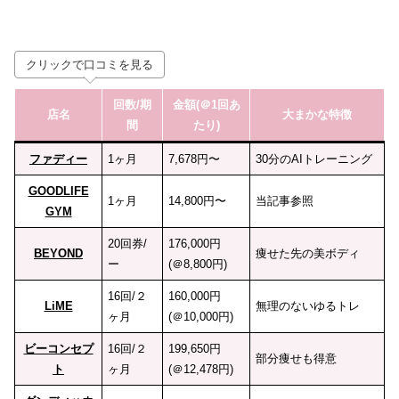
クリックで口コミを見る
回数
/期
金額(＠1回あ
店名
大まかな特徴
間
たり)
ファディー
1ヶ月
7,678円〜
30分のAIトレーニング
GOODLIFE
1ヶ月
14,800円〜
当記事参照
GYM
20回券/
176,000円
BEYOND
痩せた先の美ボディ
ー
(＠8,800円)
16回/２
160,000円
LiME
無理のないゆるトレ
ヶ月
(＠10,000円)
ビーコンセプ
16回/２
199,650円
部分痩せも得意
ト
ヶ月
(＠12,478円)