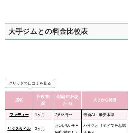
大手ジムとの料金比較表
クリックで口コミを見る
回数
/期
金額(＠1回あ
店名
大まかな特徴
間
たり)
ファディー
1ヶ月
7,678円〜
最新AI・最安水準
月14,700円〜
ハイクオリティで歪み矯
リタスタイル
3ヶ月
(@記載なし)
正あり