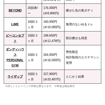
20回券/
176,000円
BEYOND
痩せた先の美ボディ
ー
(＠8,800円)
16回/２
160,000円
LiME
無理のないゆるトレ
ヶ月
(＠10,000円)
ビーコンセプ
16回/２
199,650円
部分痩せも得意
ト
ヶ月
(＠12,478円)
ダンディハウ
男性限定
ス
16回/２
264,000円
特許取得のエステマシン
PERSONAL
ヶ月
(＠16,500円)
使用
GYM
16回/２
327,800円
ライザップ
とにかく結果
ヶ月
(＠20,487円)
※詳しいトレーニング内容は異なります ※料金は税込表示