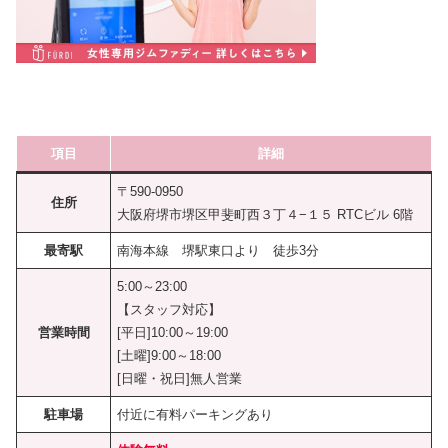
項目
詳細
〒590-0950
住所
大阪府堺市堺区甲斐町西３丁４−１５ RTCビル 6階
最寄駅
南海本線 堺駅東口より 徒歩3分
5:00～23:00
【スタッフ対応】
営業時間
[平日]10:00～19:00
[土曜]9:00～18:00
[日曜・祝日]無人営業
駐車場
付近に有料パーキングあり