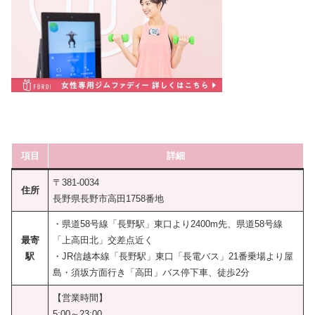
項目
詳細
〒381-0034
住所
長野県長野市高田1758番地
・県道58号線「長野駅」東口より2400m先、県道58号線
最寄
「上高田北」交差点近く
駅
・JR信越本線「長野駅」東口「長電バス」21番乗場より屋
島・須坂方面行き「高田」バス停下車、徒歩2分
【営業時間】
5:00～23:00