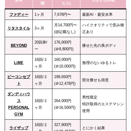
間
たり)
ファディー
1ヶ月
7,678円〜
最新AI・最安水準
月14,700円〜
ハイクオリティで歪み矯
リタスタイル
3ヶ月
(@記載なし)
正あり
20回券/
176,000円
BEYOND
痩せた先の美ボディ
ー
(＠8,800円)
16回/２
160,000円
LiME
無理のないゆるトレ
ヶ月
(＠10,000円)
ビーコンセプ
16回/２
199,650円
部分痩せも得意
ト
ヶ月
(＠12,478円)
ダンディハウ
男性限定
ス
16回/２
264,000円
特許取得のエステマシン
PERSONAL
ヶ月
(＠16,500円)
使用
GYM
16回/２
327,800円
ライザップ
とにかく結果