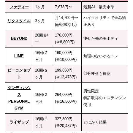
ファディー
1ヶ月
7,678円〜
最新AI・最安水準
月14,700円〜
ハイクオリティで歪み矯
リタスタイル
3ヶ月
(@記載なし)
正あり
20回券/
176,000円
BEYOND
痩せた先の美ボディ
ー
(＠8,800円)
16回/２
160,000円
LiME
無理のないゆるトレ
ヶ月
(＠10,000円)
ビーコンセプ
16回/２
199,650円
部分痩せも得意
ト
ヶ月
(＠12,478円)
ダンディハウ
男性限定
ス
16回/２
264,000円
特許取得のエステマシン
PERSONAL
ヶ月
(＠16,500円)
使用
GYM
16回/２
327,800円
ライザップ
とにかく結果
ヶ月
(＠20,487円)