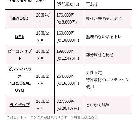
リタスタイル
3ヶ月
(@記載なし)
正あり
20回券/
176,000円
BEYOND
痩せた先の美ボディ
ー
(＠8,800円)
16回/２
160,000円
LiME
無理のないゆるトレ
ヶ月
(＠10,000円)
ビーコンセプ
16回/２
199,650円
部分痩せも得意
ト
ヶ月
(＠12,478円)
ダンディハウ
男性限定
ス
16回/２
264,000円
特許取得のエステマシン
PERSONAL
ヶ月
(＠16,500円)
使用
GYM
16回/２
327,800円
ライザップ
とにかく結果
ヶ月
(＠20,487円)
※詳しいトレーニング内容は異なります ※料金は税込表示