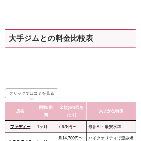
大手ジムとの料金比較表
クリックで口コミを見る
回数
/期
金額(＠1回あ
店名
大まかな特徴
間
たり)
ファディー
1ヶ月
7,678円〜
最新AI・最安水準
月14,700円〜
ハイクオリティで歪み矯