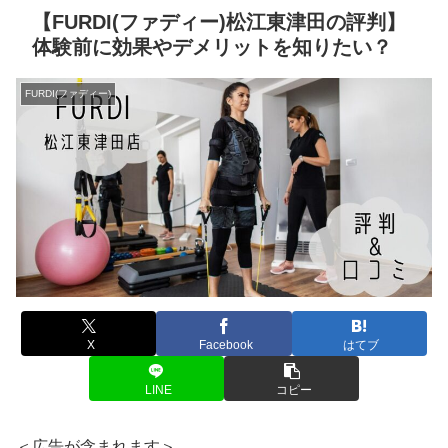
【FURDI(ファディー)松江東津田の評判】
体験前に効果やデメリットを知りたい？
FURDI(ファディー)
X
Facebook
はてブ
LINE
コピー
＜広告が含まれます＞