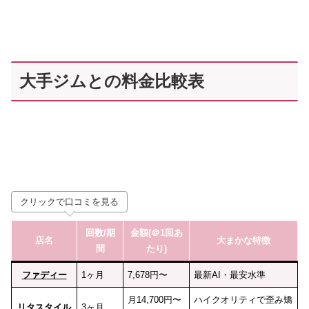
大手ジムとの料金比較表
クリックで口コミを見る
回数
/期
金額(＠1回あ
店名
大まかな特徴
間
たり)
ファディー
1ヶ月
7,678円〜
最新AI・最安水準
月14,700円〜
ハイクオリティで歪み矯
リタスタイル
3ヶ月