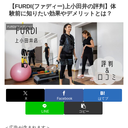
【FURDI(ファディー)上小田井の評判】体
験前に知りたい効果やデメリットとは？
FURDI(ファディー)
X
Facebook
はてブ
LINE
コピー
＜広告が含まれます＞