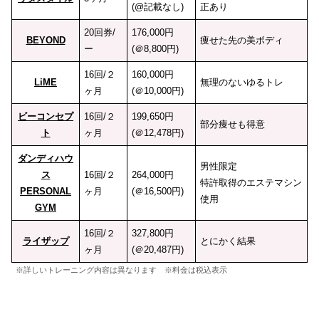
(@記載なし)
正あり
20回券/
176,000円
BEYOND
痩せた先の美ボディ
ー
(＠8,800円)
16回/２
160,000円
LiME
無理のないゆるトレ
ヶ月
(＠10,000円)
ビーコンセプ
16回/２
199,650円
部分痩せも得意
ト
ヶ月
(＠12,478円)
ダンディハウ
男性限定
ス
16回/２
264,000円
特許取得のエステマシン
PERSONAL
ヶ月
(＠16,500円)
使用
GYM
16回/２
327,800円
ライザップ
とにかく結果
ヶ月
(＠20,487円)
※詳しいトレーニング内容は異なります ※料金は税込表示