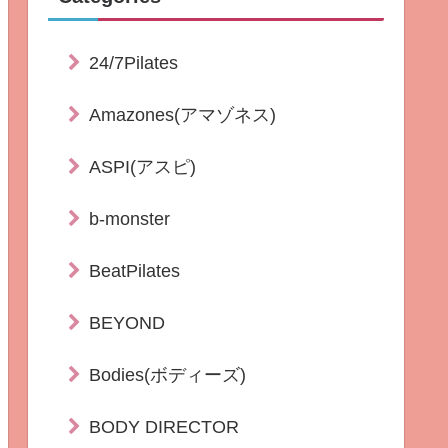
24/7Pilates
Amazones(アマゾネス)
ASPI(アスピ)
b-monster
BeatPilates
BEYOND
Bodies(ボディーズ)
BODY DIRECTOR