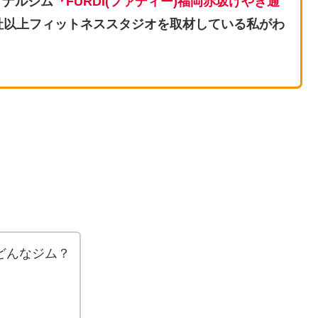
ソナルジム
『
FURDI(ファディー
)福岡赤坂けやき通
社以上フィットネススタジオを取材している私がわ
てどんなジム？