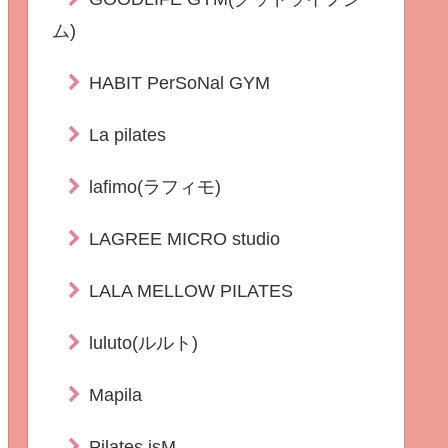
ム)
HABIT PerSoNal GYM
La pilates
lafimo(ラフィモ)
LAGREE MICRO studio
LALA MELLOW PILATES
luluto(ルルト)
Mapila
Pilates isM