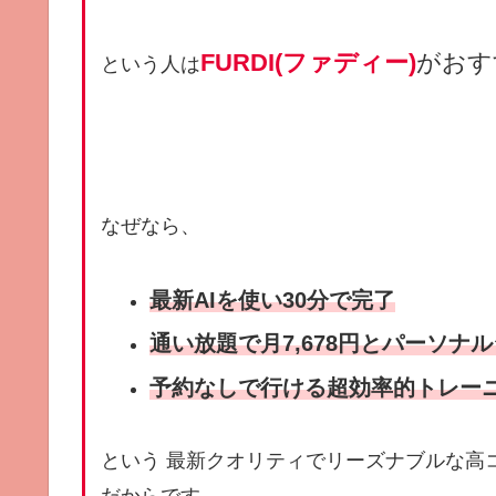
FURDI(ファディー)
がおす
という人は
なぜなら、
最新AIを使い
30分で
完了
通い放題で月7,678円とパーソナ
予約なしで行ける超効率的トレー
という 最新クオリティでリーズナブルな高コ