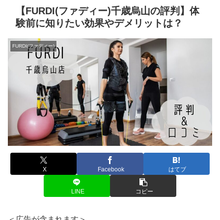
【FURDI(ファディー)千歳烏山の評判】体
験前に知りたい効果やデメリットは？
FURDI(ファディー)
X
Facebook
はてブ
LINE
コピー
＜広告が含まれます＞