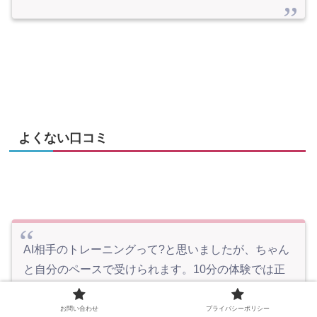
よくない口コミ
AI相手のトレーニングって?と思いましたが、ちゃん
と自分のペースで受けられます。10分の体験では正
直続くかわかりません。私はたとえ少し有料でもち
ゃんと30分受けたかったです。ロッカーがめちゃく
お問い合わせ
プライバシーポリシー