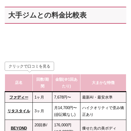
大手ジムとの料金比較表
クリックで口コミを見る
回数
/期
金額(＠1回あ
店名
大まかな特徴
間
たり)
ファディー
1ヶ月
7,678円〜
最新AI・最安水準
月14,700円〜
ハイクオリティで歪み矯
リタスタイル
3ヶ月
(@記載なし)
正あり
20回券/
176,000円
BEYOND
痩せた先の美ボディ