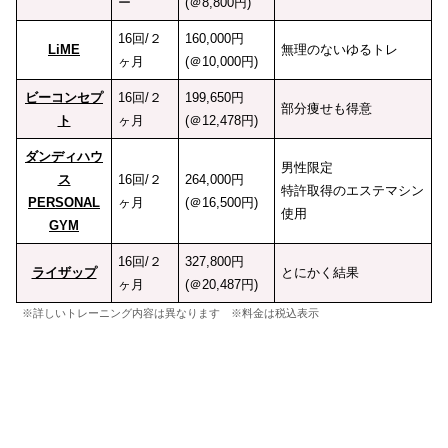
ー
(＠8,800円)
16回/２
160,000円
LiME
無理のないゆるトレ
ヶ月
(＠10,000円)
ビーコンセプ
16回/２
199,650円
部分痩せも得意
ト
ヶ月
(＠12,478円)
ダンディハウ
男性限定
ス
16回/２
264,000円
特許取得のエステマシン
PERSONAL
ヶ月
(＠16,500円)
使用
GYM
16回/２
327,800円
ライザップ
とにかく結果
ヶ月
(＠20,487円)
※詳しいトレーニング内容は異なります ※料金は税込表示