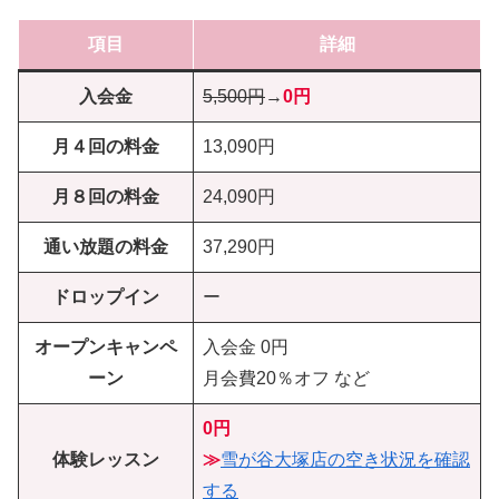
項目
詳細
入会金
5,500円
→
0円
月４回の料金
13,090円
月８回の料金
24,090円
通い放題の料金
37,290円
ドロップイン
ー
オープンキャンペ
入会金 0円
ーン
月会費20％オフ など
0円
体験レッスン
≫
雪が谷大塚店の空き状況を確認
する