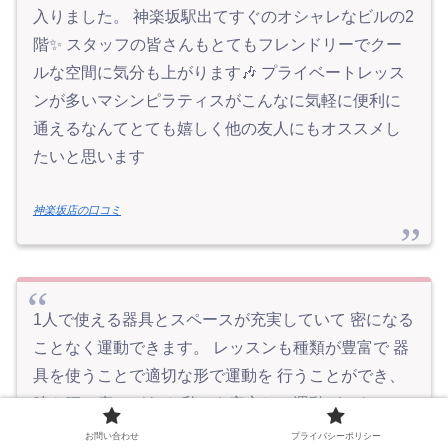
入りました。 神楽坂駅出てすぐのオシャレなビルの2
階✨ スタッフの皆さんもとてもフレンドリーでクー
ルな空間に気分も上がります🎶 プライベートレッス
ンが多いマシンピラティスがこんなに気軽に便利に
通えるなんてとても嬉しく他の友人にもオススメし
たいと思います
神楽坂店の口コミ
1人で使える器具とスペースが充実していて 密になる
ことなく運動できます。 レッスンも種類が豊富で 器
具を使うことで適切な形で運動を 行うことができ、
膝や腰に痛みがある 私でも安心して運動ができてい
ます。 ピラティスを始めて1カ月で 久しぶりに会っ
お問い合わせ
プライバシーポリシー