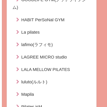
ム)
HABIT PerSoNal GYM
La pilates
lafimo(ラフィモ)
LAGREE MICRO studio
LALA MELLOW PILATES
luluto(ルルト)
Mapila
Pilates isM