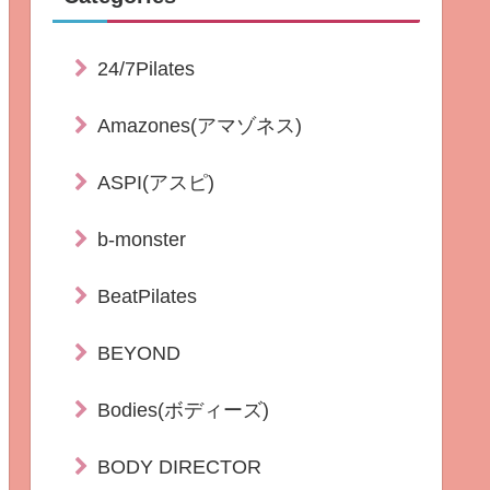
24/7Pilates
Amazones(アマゾネス)
ASPI(アスピ)
b-monster
BeatPilates
BEYOND
Bodies(ボディーズ)
BODY DIRECTOR