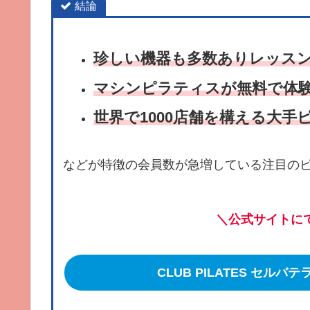
結論
珍しい機器も多数ありレッスン
マシンピラティス
が無料で体
世界で
1
0
0
0
店舗を構える大手
などが特徴の会員数が急増している注目の
＼公式サイトに
CLUB PILATES セ