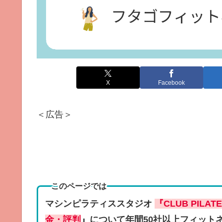
X
Facebook
＜広告＞
このページでは
マシンピラティススタジオ
『CLUB PIL
金・評判
』について年間50社以上フィット