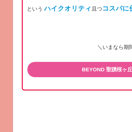
ハイクオリティ
コスパに
という
且つ
＼いまなら期
BEYOND 聖蹟桜