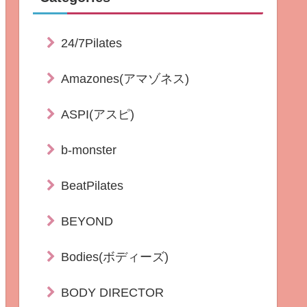
24/7Pilates
Amazones(アマゾネス)
ASPI(アスピ)
b-monster
BeatPilates
BEYOND
Bodies(ボディーズ)
BODY DIRECTOR