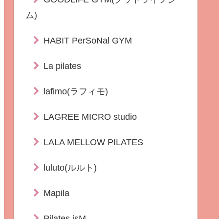
ム)
HABIT PerSoNal GYM
La pilates
lafimo(ラフィモ)
LAGREE MICRO studio
LALA MELLOW PILATES
luluto(ルルト)
Mapila
Pilates isM