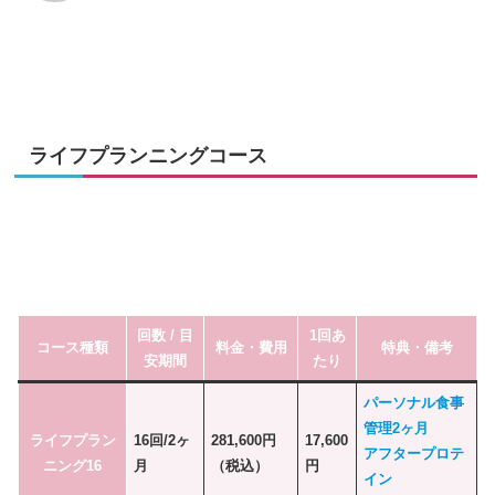
ライフプランニングコース
回数 / 目
1回あ
コース種類
料金・費用
特典・備考
安期間
たり
パーソナル食事
管理2ヶ月
ライフプラン
16回/2ヶ
281,600円
17,600
アフタープロテ
ニング16
月
（税込）
円
イン