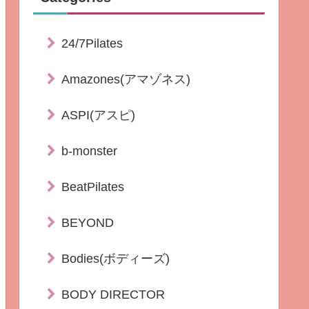
24/7Pilates
Amazones(アマゾネス)
ASPI(アスピ)
b-monster
BeatPilates
BEYOND
Bodies(ボディーズ)
BODY DIRECTOR