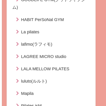
ム)
HABIT PerSoNal GYM
La pilates
lafimo(ラフィモ)
LAGREE MICRO studio
LALA MELLOW PILATES
luluto(ルルト)
Mapila
Pilates isM