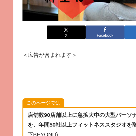
X
Facebook
＜広告が含まれます＞
このページでは
店舗数90店舗以上に急拡大中の大型パーソ
を、年間50社以上フィットネススタジオを
下BEYOND)