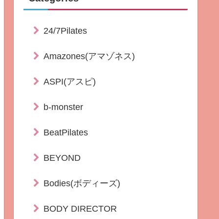
24/7Pilates
Amazones(アマゾネス)
ASPI(アスピ)
b-monster
BeatPilates
BEYOND
Bodies(ボディーズ)
BODY DIRECTOR