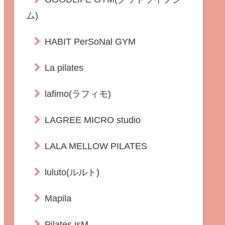
ム)
HABIT PerSoNal GYM
La pilates
lafimo(ラフィモ)
LAGREE MICRO studio
LALA MELLOW PILATES
luluto(ルルト)
Mapila
Pilates isM