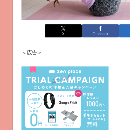
X
Facebook
＜広告＞