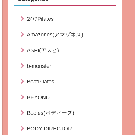
24/7Pilates
Amazones(アマゾネス)
ASPI(アスピ)
b-monster
BeatPilates
BEYOND
Bodies(ボディーズ)
BODY DIRECTOR