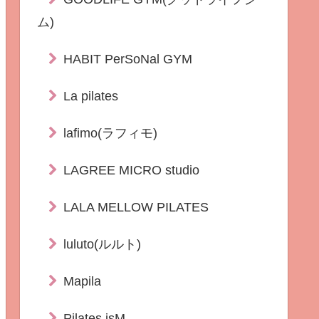
ム)
HABIT PerSoNal GYM
La pilates
lafimo(ラフィモ)
LAGREE MICRO studio
LALA MELLOW PILATES
luluto(ルルト)
Mapila
Pilates isM