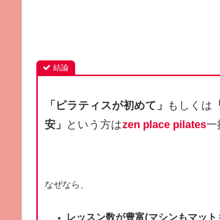
結論
「ピラティスが初めて」
もしくは
安」
という方は
zen place pilates
一
なぜなら、
レッスン数が豊富(マシンもマット