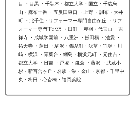
目 ・目黒 ・千駄木・都立大学・国立・千歳烏
山・麻布十番 ・五反田東口 ・上野 ・調布・大井
町 ・北千住・リフォーマー専門自由が丘 ・リフ
ォーマー専門下北沢 ・田町 ・赤羽・代官山 ・吉
祥寺 ・成城学園前 ・八重洲 ・飯田橋 ・池袋 ・
祐天寺 ・蒲田 ・駒沢・錦糸町・浅草・笹塚・川
崎・横浜 ・青葉台・綱島・横浜元町 ・元住吉・
都立大学 ・日吉 ・戸塚 ・鎌倉 ・藤沢 ・武蔵小
杉・新百合ヶ丘・名駅・栄・金山・京都・千里中
央・梅田・心斎橋・福岡薬院