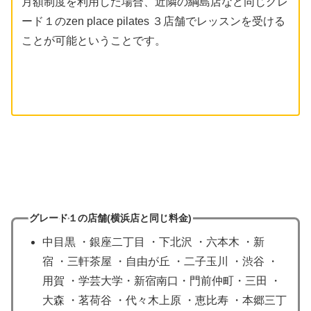
月額制度を利用した場合、近隣の綱島店など同じグレ
ード１のzen place pilates ３店舗でレッスンを受ける
ことが可能ということです。
グレード１の店舗(横浜店
と同じ
料金)
中目黒 ・銀座二丁目 ・下北沢 ・六本木 ・新
宿 ・三軒茶屋 ・自由が丘 ・二子玉川 ・渋谷 ・
用賀 ・学芸大学・新宿南口・門前仲町・三田 ・
大森 ・茗荷谷 ・代々木上原 ・恵比寿 ・本郷三丁