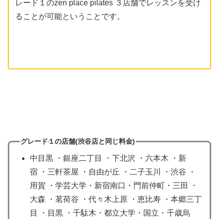
レード１のzen place pilates ３店舗でレッスンを受け
ることが可能ということです。
グレード１の店舗(渋谷店
と同じ
料金)
中目黒 ・銀座二丁目 ・下北沢 ・六本木 ・新
宿 ・三軒茶屋 ・自由が丘 ・二子玉川 ・渋谷 ・
用賀 ・学芸大学・新宿南口・門前仲町・三田 ・
大森 ・茗荷谷 ・代々木上原 ・恵比寿 ・本郷三丁
目 ・目黒 ・千駄木・都立大学・国立・千歳烏