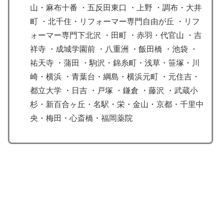
山・麻布十番 ・五反田東口 ・上野 ・調布・大井
町 ・北千住・リフォーマー専門自由が丘 ・リフ
ォーマー専門下北沢 ・田町 ・赤羽・代官山 ・吉
祥寺 ・成城学園前 ・八重洲 ・飯田橋 ・池袋 ・
祐天寺 ・蒲田 ・駒沢・錦糸町・浅草・笹塚・川
崎・横浜 ・青葉台・綱島・横浜元町 ・元住吉・
都立大学 ・日吉 ・戸塚 ・鎌倉 ・藤沢 ・武蔵小
杉・新百合ヶ丘・名駅・栄・金山・京都・千里中
央・梅田・心斎橋・福岡薬院