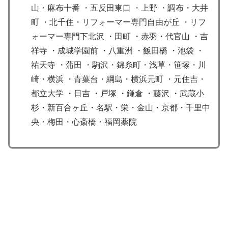
山・麻布十番 ・五反田東口 ・上野 ・調布・大井
町 ・北千住・リフォーマー専門自由が丘 ・リフ
ォーマー専門下北沢 ・田町 ・赤羽・代官山 ・吉
祥寺 ・成城学園前 ・八重洲 ・飯田橋 ・池袋 ・
祐天寺 ・蒲田 ・駒沢・錦糸町・浅草・笹塚・川
崎・横浜 ・青葉台・綱島・横浜元町 ・元住吉・
都立大学 ・日吉 ・戸塚 ・鎌倉 ・藤沢 ・武蔵小
杉・新百合ヶ丘・名駅・栄・金山・京都・千里中
央・梅田・心斎橋・福岡薬院