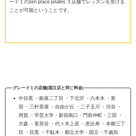
ード１のzen place pilates ３店舗でレッスンを受ける
ことが可能ということです。
グレード１の店舗(国立店
と同じ
料金)
中目黒 ・銀座二丁目 ・下北沢 ・六本木 ・新
宿 ・三軒茶屋 ・自由が丘 ・二子玉川 ・渋谷 ・
用賀 ・学芸大学・新宿南口・門前仲町・三田 ・
大森 ・茗荷谷 ・代々木上原 ・恵比寿 ・本郷三丁
目 ・目黒 ・千駄木・都立大学・国立・千歳烏