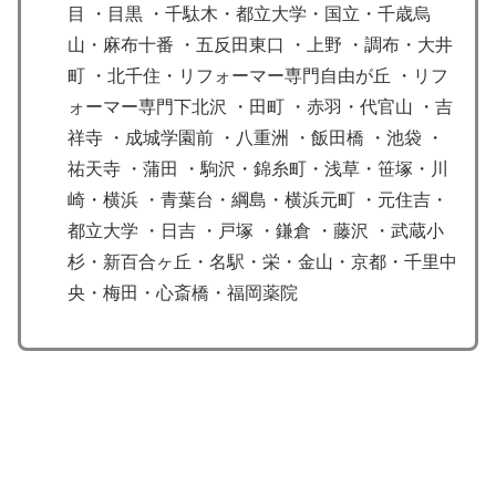
目 ・目黒 ・千駄木・都立大学・国立・千歳烏
山・麻布十番 ・五反田東口 ・上野 ・調布・大井
町 ・北千住・リフォーマー専門自由が丘 ・リフ
ォーマー専門下北沢 ・田町 ・赤羽・代官山 ・吉
祥寺 ・成城学園前 ・八重洲 ・飯田橋 ・池袋 ・
祐天寺 ・蒲田 ・駒沢・錦糸町・浅草・笹塚・川
崎・横浜 ・青葉台・綱島・横浜元町 ・元住吉・
都立大学 ・日吉 ・戸塚 ・鎌倉 ・藤沢 ・武蔵小
杉・新百合ヶ丘・名駅・栄・金山・京都・千里中
央・梅田・心斎橋・福岡薬院