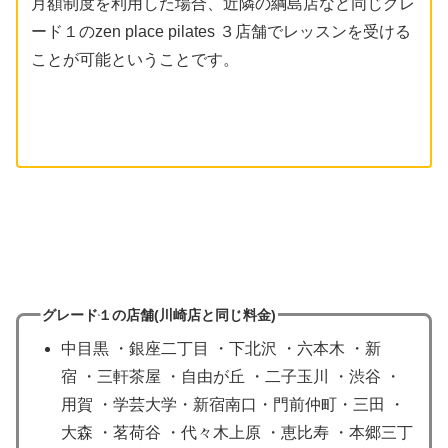
月額制度を利用した場合、近隣の綱島店など同じグレ
ード１のzen place pilates ３店舗でレッスンを受ける
ことが可能ということです。
グレード１の店舗(川崎店
と同じ
料金)
中目黒 ・銀座二丁目 ・下北沢 ・六本木 ・新
宿 ・三軒茶屋 ・自由が丘 ・二子玉川 ・渋谷 ・
用賀 ・学芸大学・新宿南口・門前仲町・三田 ・
大森 ・茗荷谷 ・代々木上原 ・恵比寿 ・本郷三丁