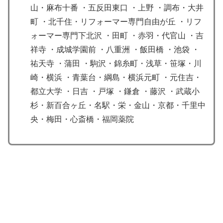
山・麻布十番 ・五反田東口 ・上野 ・調布・大井
町 ・北千住・リフォーマー専門自由が丘 ・リフ
ォーマー専門下北沢 ・田町 ・赤羽・代官山 ・吉
祥寺 ・成城学園前 ・八重洲 ・飯田橋 ・池袋 ・
祐天寺 ・蒲田 ・駒沢・錦糸町・浅草・笹塚・川
崎・横浜 ・青葉台・綱島・横浜元町 ・元住吉・
都立大学 ・日吉 ・戸塚 ・鎌倉 ・藤沢 ・武蔵小
杉・新百合ヶ丘・名駅・栄・金山・京都・千里中
央・梅田・心斎橋・福岡薬院