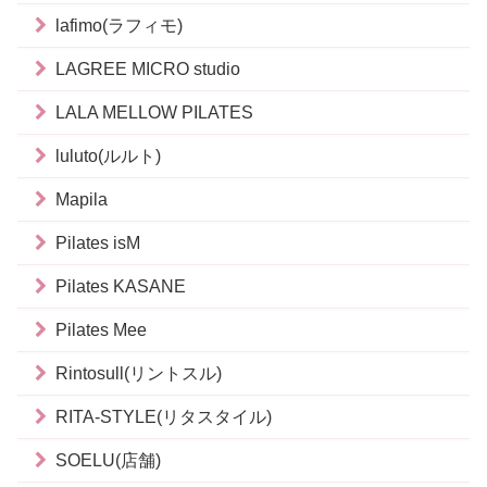
lafimo(ラフィモ)
LAGREE MICRO studio
LALA MELLOW PILATES
luluto(ルルト)
Mapila
Pilates isM
Pilates KASANE
Pilates Mee
Rintosull(リントスル)
RITA-STYLE(リタスタイル)
SOELU(店舗)