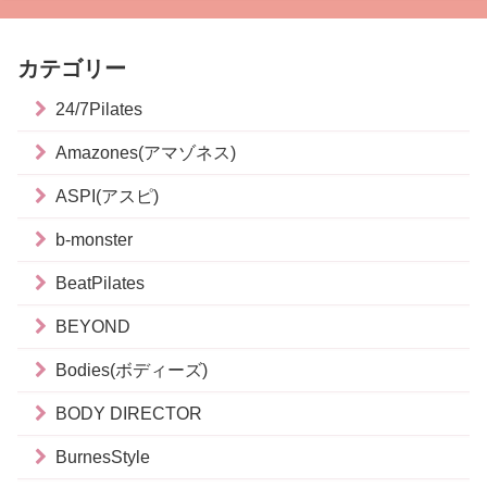
カテゴリー
24/7Pilates
Amazones(アマゾネス)
ASPI(アスピ)
b-monster
BeatPilates
BEYOND
Bodies(ボディーズ)
BODY DIRECTOR
BurnesStyle