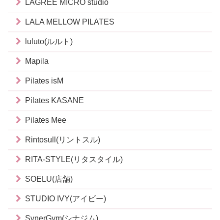
LAGREE MICRO studio
LALA MELLOW PILATES
luluto(ルルト)
Mapila
Pilates isM
Pilates KASANE
Pilates Mee
Rintosull(リントスル)
RITA-STYLE(リタスタイル)
SOELU(店舗)
STUDIO IVY(アイビー)
SynerGym(シナジム)