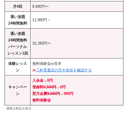
月4回
9,680円〜
通い放題
12,980円～
24時間無料
通い放題
24時間無料
16,280円〜
パーソナル
レッスン1回
体験レッス
無料体験会or見学
ン
≫
三軒茶屋店の空き状況を確認する
入会金→0円
キャンペー
登録料
5,500円
→0円
ン
翌月会費
9,680円
→980円
無料体験会
価格は税込み表示