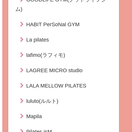
ム)
HABIT PerSoNal GYM
La pilates
lafimo(ラフィモ)
LAGREE MICRO studio
LALA MELLOW PILATES
luluto(ルルト)
Mapila
Pilates isM