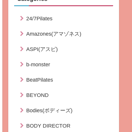
24/7Pilates
Amazones(アマゾネス)
ASPI(アスピ)
b-monster
BeatPilates
BEYOND
Bodies(ボディーズ)
BODY DIRECTOR