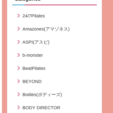
24/7Pilates
Amazones(アマゾネス)
ASPI(アスピ)
b-monster
BeatPilates
BEYOND
Bodies(ボディーズ)
BODY DIRECTOR