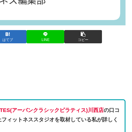
はてブ
LINE
コピー
PILATES(アーバンクラシックピラティス)川西店
の口コ
上フィットネススタジオを取材している私が詳しく