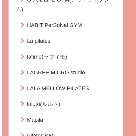
ム)
HABIT PerSoNal GYM
La pilates
lafimo(ラフィモ)
LAGREE MICRO studio
LALA MELLOW PILATES
luluto(ルルト)
Mapila
Pilates isM