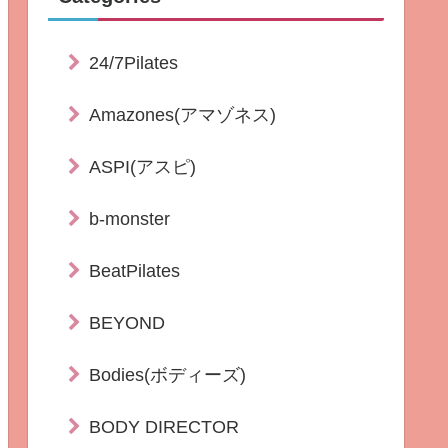
24/7Pilates
Amazones(アマゾネス)
ASPI(アスピ)
b-monster
BeatPilates
BEYOND
Bodies(ボディーズ)
BODY DIRECTOR