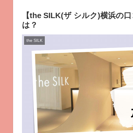
【the SILK(ザ シルク)横
は？
the SILK