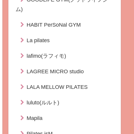
ム)
HABIT PerSoNal GYM
La pilates
lafimo(ラフィモ)
LAGREE MICRO studio
LALA MELLOW PILATES
luluto(ルルト)
Mapila
Pilates isM