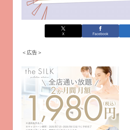
X
Facebook
＜広告＞