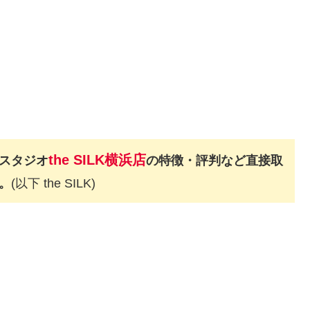
the SILK横浜店
スタジオ
の特徴・評判など直接取
。
(以下 the SILK)