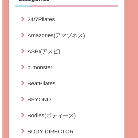
24/7Pilates
Amazones(アマゾネス)
ASPI(アスピ)
b-monster
BeatPilates
BEYOND
Bodies(ボディーズ)
BODY DIRECTOR