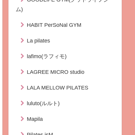
ム)
HABIT PerSoNal GYM
La pilates
lafimo(ラフィモ)
LAGREE MICRO studio
LALA MELLOW PILATES
luluto(ルルト)
Mapila
Pilates isM