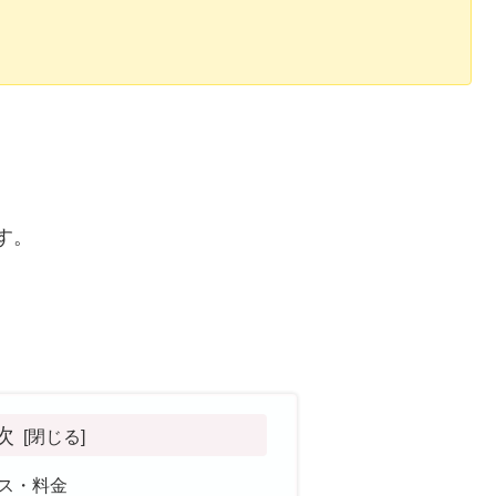
す。
次
セス・料金